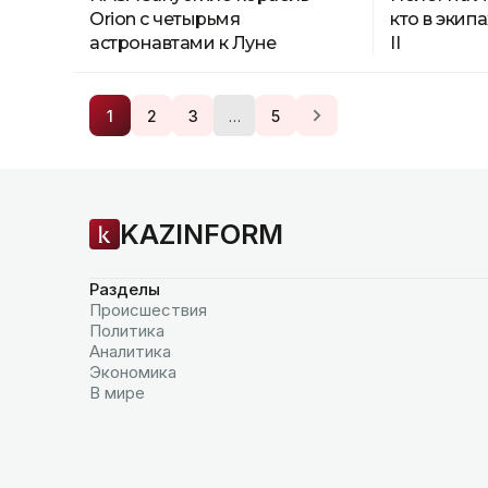
Orion с четырьмя
кто в экип
астронавтами к Луне
II
…
1
2
3
5
KAZINFORM
Разделы
Происшествия
Политика
Аналитика
Экономика
В мире