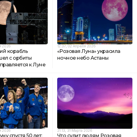
я 2026
12:37, 02 Апреля 2026
ий корабль
«Розовая Луна» украсила
шел с орбиты
ночное небо Астаны
правляется к Луне
я 2026
21:13, 31 Марта 2026
ну спустя 50 лет:
Что сулит людям Розовая