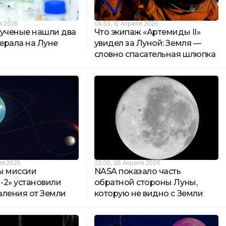
ля 2026
04:53, 12 Апреля 2026
 ученые нашли два
Что экипаж «Артемиды II»
ерала на Луне
увидел за Луной: Земля —
словно спасательная шлюпка
ля 2026
23:00, 06 Апреля 2026
ы миссии
NASA показало часть
-2» установили
обратной стороны Луны,
аления от Земли
которую не видно с Земли