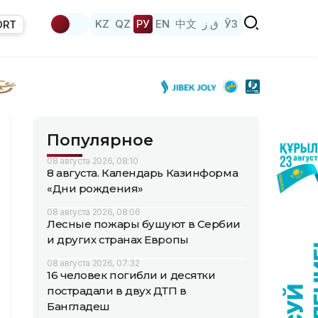
KZ
QZ
РУ
EN
中文
ق ز
ЎЗ
ORT
Популярное
08 августа 2026, 08:10
8 августа. Календарь Казинформа
«Дни рождения»
08 августа 2026, 08:06
Лесные пожары бушуют в Сербии
и других странах Европы
08 августа 2026, 07:32
16 человек погибли и десятки
пострадали в двух ДТП в
Бангладеш