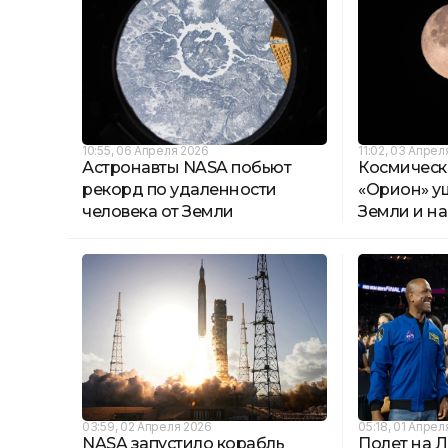
10:55, 06 Апреля 2026
11:02, 03 Апрел
Астронавты NASA побьют
Космическ
рекорд по удаленности
«Орион» у
человека от Земли
Земли и на
03:59, 02 Апреля 2026
05:18, 01 Апрел
NASA запустило корабль
Полет на Лу