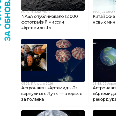
05:02, 05 Мая 2026
13:25, 24 Апре
NASA опубликовало 12 000
Китайские
фотографий миссии
новых мин
«Артемиды-II»
05:25, 11 Апреля 2026
23:48, 06 Апре
Астронавты «Артемиды-2»
Астронавт
вернулись с Луны — впервые
«Артемида
за полвека
рекорд уд