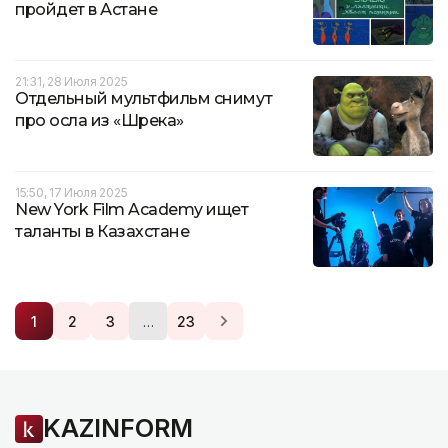
пройдет в Астане
21:31, 28 Июля 2025
Отдельный мультфильм снимут
про осла из «Шрека»
15:50, 17 Июля 2025
New York Film Academy ищет
таланты в Казахстане
…
1
2
3
23
KAZINFORM