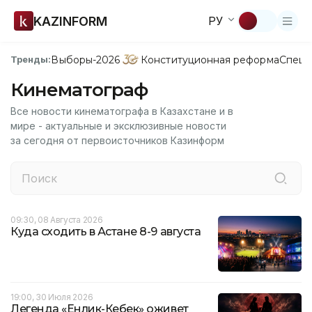
KAZINFORM
РУ
Выборы-2026
Конституционная реформа
Спецп
Тренды:
Кинематограф
Все новости кинематографа в Казахстане и в
мире - актуальные и эксклюзивные новости
за сегодня от первоисточников Казинформ
09:30, 08 Августа 2026
Куда сходить в Астане 8-9 августа
19:00, 30 Июля 2026
Легенда «Енлик-Кебек» оживет