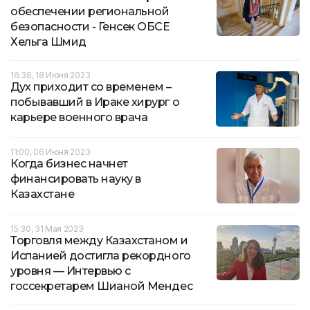
обеспечении региональной
безопасности - Генсек ОБСЕ
Хельга Шмид
16:38, 18 Июня 2023
Дух приходит со временем –
побывавший в Ираке хирург о
карьере военного врача
11:00, 06 Июня 2023
Когда бизнес начнет
финансировать науку в
Казахстане
15:30, 31 Мая 2023
Торговля между Казахстаном и
Испанией достигла рекордного
уровня — Интервью с
госсекретарем Шианой Мендес