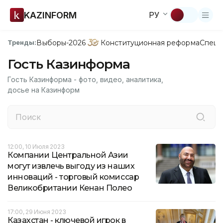
KAZINFORM
РУ
Выборы-2026
Конституционная реформа
Спецп
Тренды:
Гость Казинформа
Гость Казинформа - фото, видео, аналитика,
досье на Казинформ
12:00, 10 Июля 2023
Компании Центральной Азии
могут извлечь выгоду из наших
инноваций - торговый комиссар
Великобритании Кенан Полео
17:00, 29 Июня 2023
Казахстан - ключевой игрок в