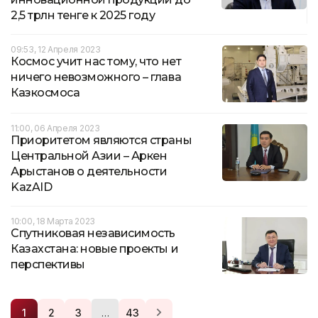
2,5 трлн тенге к 2025 году
09:53, 12 Апреля 2023
Космос учит нас тому, что нет
ничего невозможного – глава
Казкосмоса
11:00, 06 Апреля 2023
Приоритетом являются страны
Центральной Азии – Аркен
Арыстанов о деятельности
KazAID
10:00, 18 Марта 2023
Спутниковая независимость
Казахстана: новые проекты и
перспективы
…
1
2
3
43