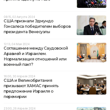
08:15, 02 Августа 2024
США признали Эдмундо
Гонсалеса победителем выборов
президента Венесуэлы
12:13, 04 Мая 2024
Соглашение между Саудовской
Аравией и Израилем.
Нормализация отношений или
военный пакт?
16:00, 30 Апреля 2024
США и Великобритания
призывают ХАМАС принять
предложение Израиля о
перемирии
23:00, 26 Апреля 2024