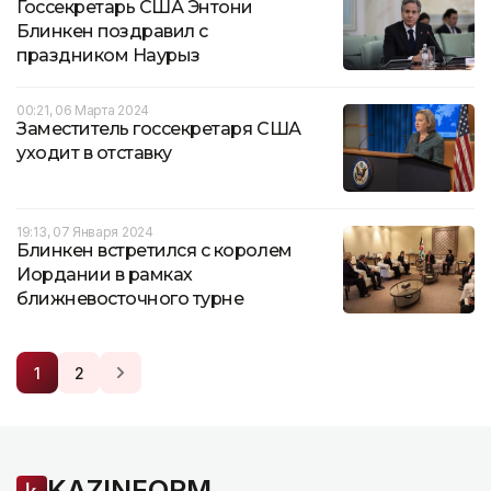
Госсекретарь США Энтони
Блинкен поздравил с
праздником Наурыз
00:21, 06 Марта 2024
Заместитель госсекретаря США
уходит в отставку
19:13, 07 Января 2024
Блинкен встретился с королем
Иордании в рамках
ближневосточного турне
1
2
KAZINFORM