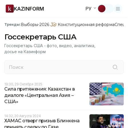
KAZINFORM
РУ
Выборы-2026
Конституционная реформа
Спецп
Тренды:
Госсекретарь США
Госсекретарь США - фото, видео, аналитика,
досье на Казинформ
19:30, 29 Октября 2025
Сила притяжения: Казахстан в
диалоге «Центральная Азия –
США»
14:32, 20 Августа 2024
ХАМАС отверг призыв Блинкена
принять сделку по Газе