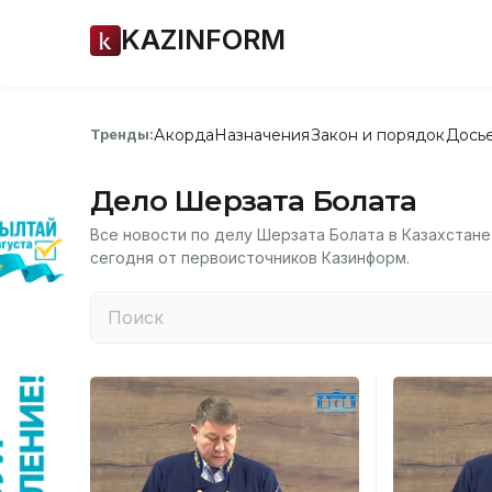
KAZINFORM
Акорда
Назначения
Закон и порядок
Дось
Тренды:
Дело Шерзата Болата
Все новости по делу Шерзата Болата в Казахстане
сегодня от первоисточников Казинформ.