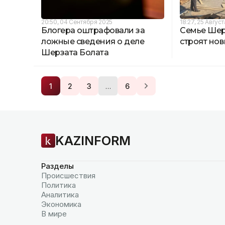
20:50, 04 Сентября 2025
18:27, 25 Авгус
Блогера оштрафовали за
Семье Шер
ложные сведения о деле
строят но
Шерзата Болата
…
1
2
3
6
KAZINFORM
Разделы
Происшествия
Политика
Аналитика
Экономика
В мире