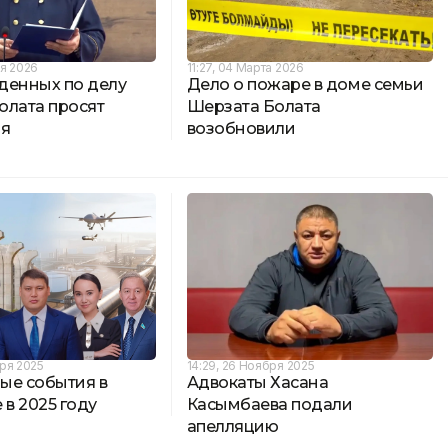
ля 2026
11:27, 04 Марта 2026
денных по делу
Дело о пожаре в доме семьи
олата просят
Шерзата Болата
ия
возобновили
бря 2025
14:29, 26 Ноября 2025
ые события в
Адвокаты Хасана
 в 2025 году
Касымбаева подали
апелляцию