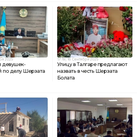
бря 2025
17:19, 16 Сентября 2025
и девушек-
Улицу в Талгаре предлагают
й по делу Шерзата
назвать в честь Шерзата
Болата