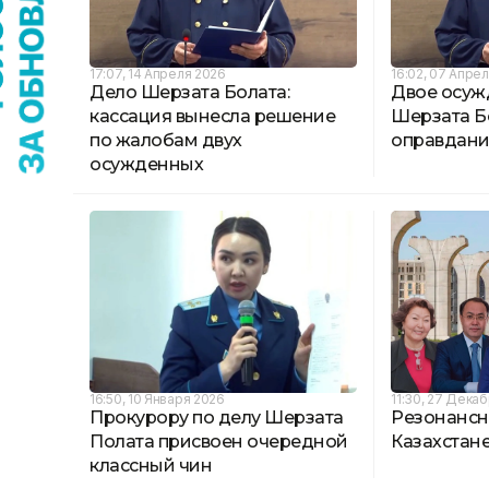
17:07, 14 Апреля 2026
16:02, 07 Апре
Дело Шерзата Болата:
Двое осуж
кассация вынесла решение
Шерзата Б
по жалобам двух
оправдан
осужденных
16:50, 10 Января 2026
11:30, 27 Дека
Прокурору по делу Шерзата
Резонансн
Полата присвоен очередной
Казахстане
классный чин