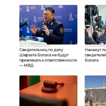
15:47, 13 Октября 2025
12:03, 09 Октя
Свидетельниц по делу
Накажут л
Шерзата Болата не будут
свидетеле
привлекать к ответственности
Болата
— МВД