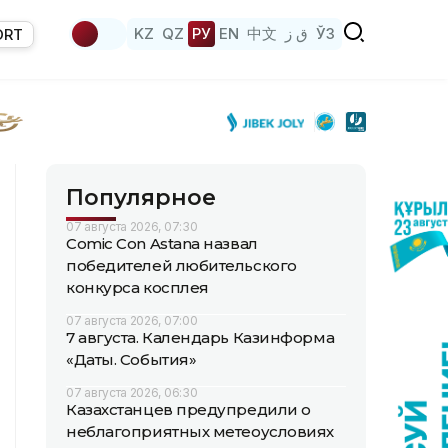
KZ
QZ
РУ
EN
中文
ق ز
ЎЗ
ORT
Популярное
07 августа 2026, 07:30
Comic Con Astana назвал
победителей любительского
конкурса косплея
07 августа 2026, 07:00
7 августа. Календарь Казинформа
«Даты. События»
07 августа 2026, 06:30
Казахстанцев предупредили о
неблагоприятных метеоусловиях