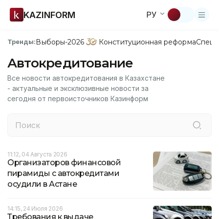
KAZINFORM
РУ
Выборы-2026
Конституционная реформа
Спецп
Тренды:
Автокредитование
Все новости автокредитования в Казахстане
- актуальные и эксклюзивные новости за
сегодня от первоисточников Казинформ
11:12, 04 Августа 2026
Организаторов финансовой
пирамиды с автокредитами
осудили в Астане
14:15, 24 Июля 2026
Требования к выдаче