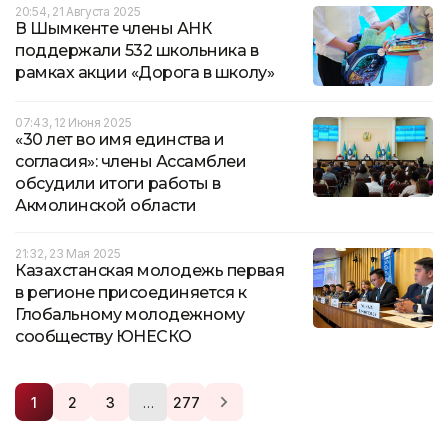
20:54, 21 Августа 2025
В Шымкенте члены АНК
поддержали 532 школьника в
рамках акции «Дорога в школу»
07:43, 12 Июня 2025
«30 лет во имя единства и
согласия»: члены Ассамблеи
обсудили итоги работы в
Акмолинской области
21:32, 23 Мая 2025
Казахстанская молодежь первая
в регионе присоединяется к
Глобальному молодежному
сообществу ЮНЕСКО
…
1
2
3
277