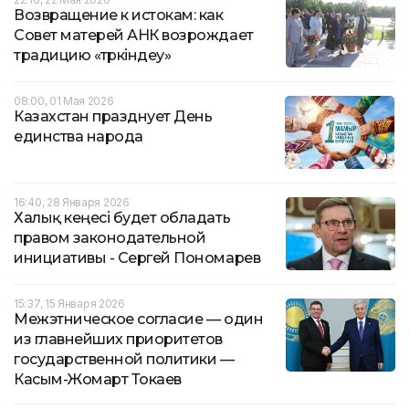
Возвращение к истокам: как
Совет матерей АНК возрождает
традицию «төркіндеу»
08:00, 01 Мая 2026
Казахстан празднует День
единства народа
16:40, 28 Января 2026
Халық кеңесі будет обладать
правом законодательной
инициативы - Сергей Пономарев
15:37, 15 Января 2026
Межэтническое согласие — один
из главнейших приоритетов
государственной политики —
Касым-Жомарт Токаев