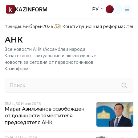
KAZINFORM
РУ
Выборы-2026
Конституционная реформа
Спецп
Тренды:
АНК
Все новости АНК (Ассамблеи народа
Казахстана) - актуальные и эксклюзивные
новости за сегодня от первоисточников
Казинформ
15:34, 30 Июня 2026
Марат Азильханов освобожден
от должности заместителя
председателя АНК
22:16, 22 Мая 2026