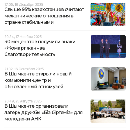
17:05, 19 Декабря 2025
Свыше 95% казахстанцев считают
межэтнические отношения в
стране стабильными
20:34, 17 Ноября 2025
30 меценатов получили знаки
«Жомарт жан» за
благотворительность
21:32, 16 Сентября 2025
В Шымкенте открыли новый
комьюнити-центр и
обновленный этномузей
20:49, 25 Августа 2025
В Шымкенте организовали
лагерь дружбы «Біз біргеміз» для
молодежи АНК