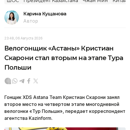
ШОС
Президент Казахстана
Чжан Мин
Китай
Карина Кущанова
Автор
23:48, 06 Августа 2026
Велогонщик «Астаны» Кристиан
Скарони стал вторым на этапе Тура
Польши
Гонщик XDS Astana Team Кристиан Скарони занял
второе место на четвертом этапе многодневной
велогонки «Тур Польши», передает корреспондент
агентства Kazinform.