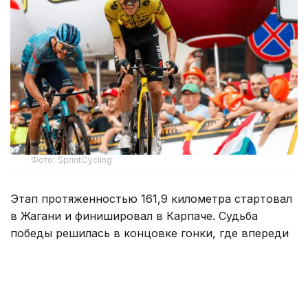
Фото: SprintCycling
Этап протяженностью 161,9 километра стартовал
в Жагани и финишировал в Карпаче. Судьба
победы решилась в концовке гонки, где впереди
осталась группа из трех гонщиков.
На заключительном километре один
из соперников атаковал, а Кристиан Скарони стал
единственным, кто сумел ответить на этот рывок.