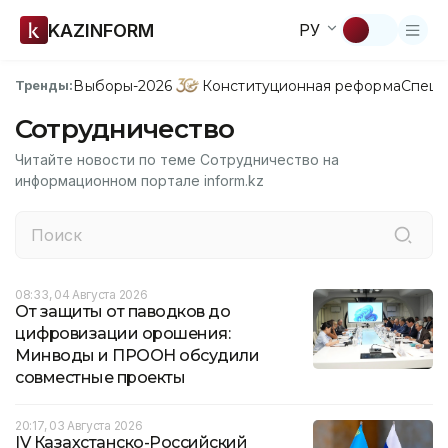
KAZINFORM
РУ
Выборы-2026
Конституционная реформа
Спецп
Тренды:
Сотрудничество
Читайте новости по теме Сотрудничество на
информационном портале inform.kz
08:33, 04 Августа 2026
От защиты от паводков до
цифровизации орошения:
Минводы и ПРООН обсудили
совместные проекты
20:17, 03 Августа 2026
IV Казахстанско-Российский