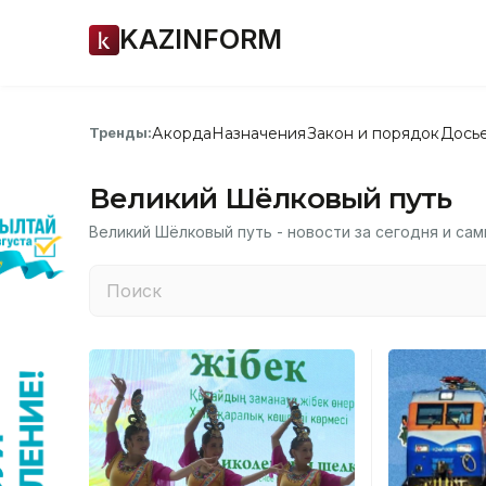
KAZINFORM
Акорда
Назначения
Закон и порядок
Дось
Тренды:
Великий Шёлковый путь
Великий Шёлковый путь - новости за сегодня и са