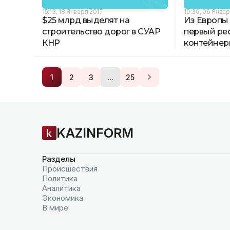
15:13, 18 Января 2017
10:36, 06 Янва
$25 млрд выделят на
Из Европы
строительство дорог в СУАР
первый р
КНР
контейнер
…
1
2
3
25
KAZINFORM
Разделы
Происшествия
Политика
Аналитика
Экономика
В мире