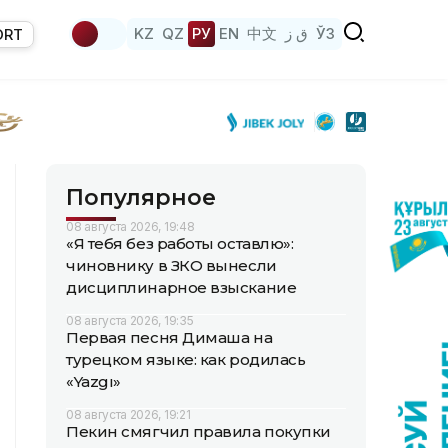
KZ
QZ
РУ
EN
中文
ق ز
ЎЗ
ORT
Популярное
08 августа 2026, 19:48
«Я тебя без работы оставлю»:
чиновнику в ЗКО вынесли
дисциплинарное взыскание
08 августа 2026, 19:35
Первая песня Димаша на
турецком языке: как родилась
«Yazgı»
08 августа 2026, 19:21
Пекин смягчил правила покупки