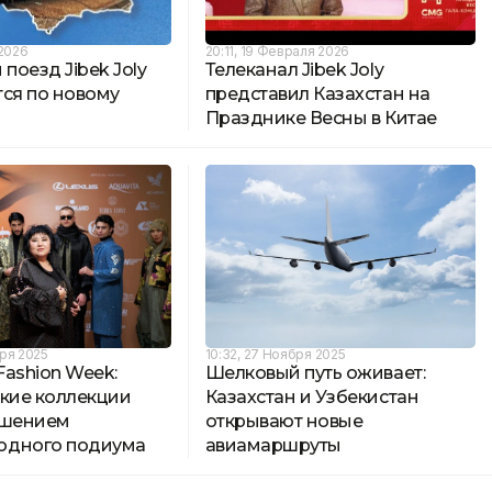
 2026
20:11, 19 Февраля 2026
 поезд Jibek Joly
Телеканал Jibek Joly
тся по новому
представил Казахстан на
Празднике Весны в Китае
бря 2025
10:32, 27 Ноября 2025
 Fashion Week:
Шелковый путь оживает:
ские коллекции
Казахстан и Узбекистан
ашением
открывают новые
одного подиума
авиамаршруты