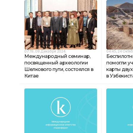
07:19, 08 Декабря 2024
04:45, 24 Октя
Международный семинар,
Беспилотн
посвященный археологии
помогли у
Шелкового пути, состоялся в
карты дву
Китае
в Узбекист