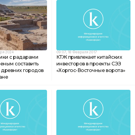
бря 2024
09:07, 18 Февраля 2017
ики с радарами
КТЖ привлекает китайских
ченым составить
инвесторов в проекты СЭЗ
х древних городов
«Хоргос-Восточные ворота»
ане