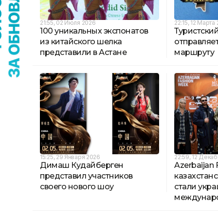
21:55, 02 Июля 2026
22:15, 12 Марта
100 уникальных экспонатов
Туристский
из китайского шелка
отправляе
представили в Астане
маршруту
15:25, 29 Января 2026
22:59, 12 Дека
Димаш Кудайберген
Azerbaijan
представил участников
казахстан
своего нового шоу
стали укр
междунар