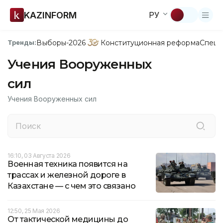
KAZINFORM
РУ
Выборы-2026
Конституционная реформа
Спецп
Тренды:
Учения Вооруженных
сил
Учения Вооруженных сил
16:10, 03 Августа 2026
Военная техника появится на
трассах и железной дороге в
Казахстане — с чем это связано
12:50, 25 Мая 2026
От тактической медицины до