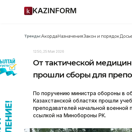
KAZINFORM
Акорда
Назначения
Закон и порядок
Дось
Тренды:
12:50, 25 Мая 2026
От тактической медицин
прошли сборы для преп
По поручению министра обороны в о
Казахстанской областях прошли уче
преподавателей начальной военной п
ссылкой на Минобороны РК.