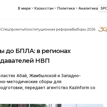
В мире
Казахстан
Политика
Аналитика
SP
е
Спецпроекты
Конституционная реформа
Выборы-2026
ы до БПЛА: в регионах
одавателей НВП
бластях Абай, Жамбылской и Западно-
бно-методические сборы для
одготовки, передает агентство Kazinform со