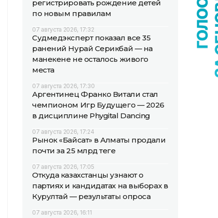
регистрировать рождение детей
по новым правилам
07 августа 2026, 17:32
Судмедэксперт показал все 35
ранений Нурай Серикбай — на
манекене не осталось живого
места
07 августа 2026, 17:30
Аргентинец Франко Витали стал
чемпионом Игр Будущего — 2026
в дисциплине Phygital Dancing
07 августа 2026, 17:24
Рынок «Байсат» в Алматы продали
почти за 25 млрд теңге
07 августа 2026, 17:05
Откуда казахстанцы узнают о
партиях и кандидатах на выборах в
Курултай — результаты опроса
07 августа 2026, 16:11