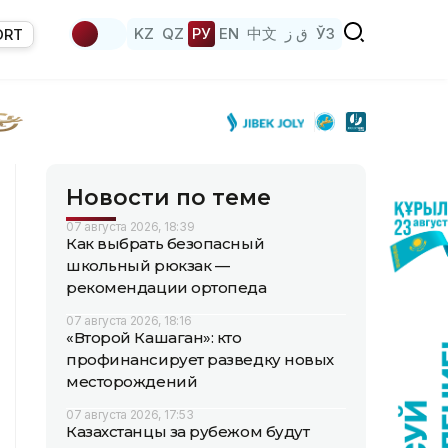
KZ
QZ
РУ
EN
中文
ق ز
ЎЗ
ORT
Новости по теме
07 августа 2026, 18:39
Как выбрать безопасный
школьный рюкзак —
рекомендации ортопеда
07 августа 2026, 18:16
«Второй Кашаган»: кто
профинансирует разведку новых
месторождений
07 августа 2026, 17:53
Казахстанцы за рубежом будут