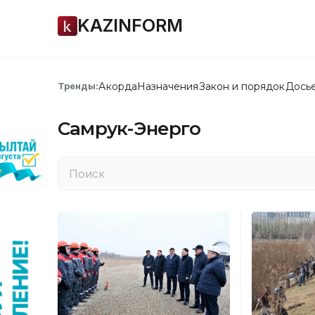
KAZINFORM
Акорда
Назначения
Закон и порядок
Дось
Тренды:
Самрук-Энерго