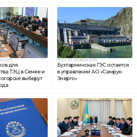
ря 2025
10:27, 03 Октября 2025
ов для
Бухтарминская ГЭС остается
тва ТЭЦ в Семее и
в управлении АО «Самрук-
ногорске выберут
Энерго»
года