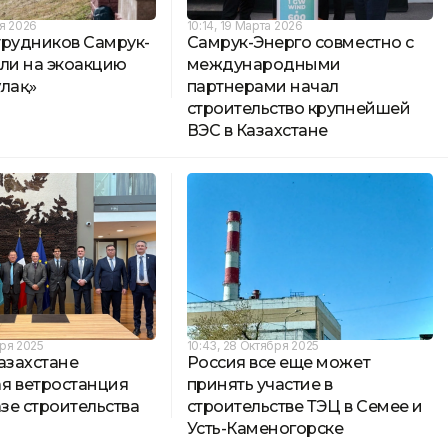
ля 2026
10:14, 19 Марта 2026
трудников Самрук-
Самрук-Энерго совместно с
шли на экоакцию
международными
ұлақ»
партнерами начал
строительство крупнейшей
ВЭС в Казахстане
бря 2025
10:43, 28 Октября 2025
азахстане
Россия все еще может
я ветростанция
принять участие в
азе строительства
строительстве ТЭЦ в Семее и
Усть-Каменогорске