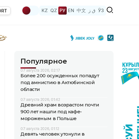
KZ
QZ
РУ
EN
中文
ق ز
ЎЗ
ORT
Популярное
07 августа 2026, 02:17
Более 200 осужденных попадут
под амнистию в Актюбинской
области
07 августа 2026, 01:42
Древний храм возрастом почти
900 лет нашли под кафе-
мороженым в Польше
07 августа 2026, 01:12
Девять человек утонули в