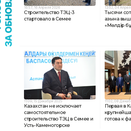
16:57, 16 Апреля 2026
13:52, 04 Апре
Строительство ТЭЦ-3
Тысячи со
стартовало в Семее
Қазына вы
«Мөлдір б
11:09, 15 Декабря 2025
11:02, 08 Дека
Казахстан не исключает
Первая в К
самостоятельное
крупнейша
строительство ТЭЦ в Семее и
готова к ф
Усть-Каменогорске