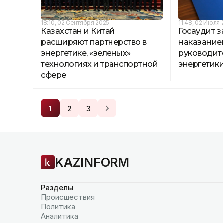
18:10, 02 Сентября 2025
11:48, 02 Июля 
Казахстан и Китай
Госаудит 
расширяют партнерство в
наказание
энергетике, «зеленых»
руководит
технологиях и транспортной
энергетик
сфере
1
2
3
KAZINFORM
Разделы
Происшествия
Политика
Аналитика