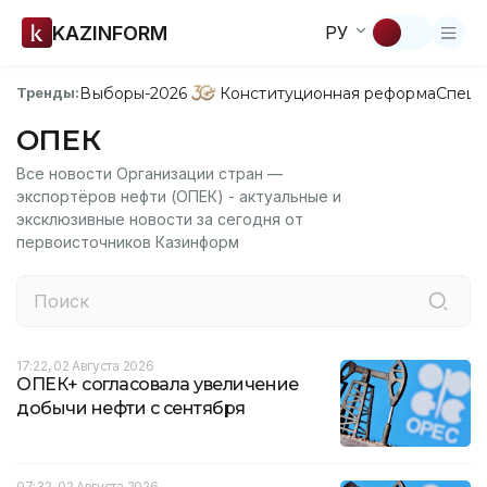
KAZINFORM
РУ
Выборы-2026
Конституционная реформа
Спецп
Тренды:
ОПЕК
Все новости Организации стран —
экспортёров нефти (ОПЕК) - актуальные и
эксклюзивные новости за сегодня от
первоисточников Казинформ
17:22, 02 Августа 2026
ОПЕК+ согласовала увеличение
добычи нефти с сентября
07:32, 02 Августа 2026