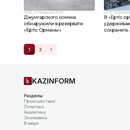
15:59, 23 Февраля 2026
02:10, 19 Январ
Джунгарского хомяка
В «Ертіс о
обнаружили в резервате
удерживаю
«Ертіс Орманы»
сохранить
1
2
KAZINFORM
Разделы
Происшествия
Политика
Аналитика
Экономика
В мире