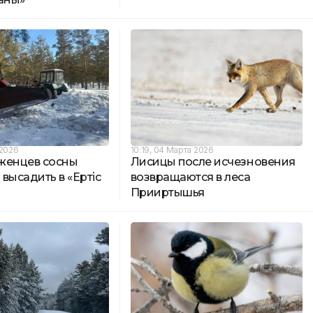
 2026
10:19, 04 Марта 2026
аженцев сосны
Лисицы после исчезновения
высадить в «Ертіс
возвращаются в леса
Прииртышья