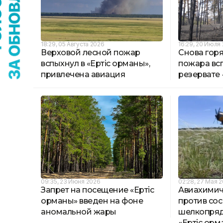
18:29, 05 Августа 2026
16:29, 20 Июля
Верховой лесной пожар
Снова горя
вспыхнул в «Ертіс орманы»,
пожара вс
привлечена авиация
резервате
09:35, 23 Июня 2026
02:28, 27 Мая 
Запрет на посещение «Ертіс
Авиахимич
орманы» введен на фоне
против со
аномальной жары
шелкопряд
«Ертіс орм