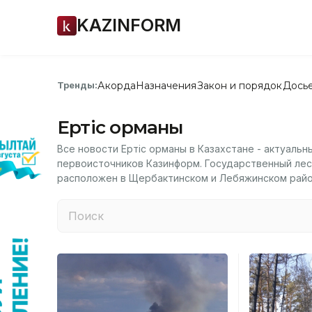
KAZINFORM
Акорда
Назначения
Закон и порядок
Дось
Тренды:
Ертіс орманы
Все новости Ертіс орманы в Казахстане - актуальн
первоисточников Казинформ. Государственный ле
расположен в Щербактинском и Лебяжинском райо