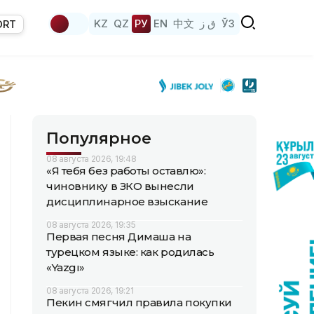
KZ
QZ
РУ
EN
中文
ق ز
ЎЗ
ORT
Популярное
08 августа 2026, 19:48
«Я тебя без работы оставлю»:
чиновнику в ЗКО вынесли
дисциплинарное взыскание
08 августа 2026, 19:35
Первая песня Димаша на
турецком языке: как родилась
«Yazgı»
08 августа 2026, 19:21
Пекин смягчил правила покупки