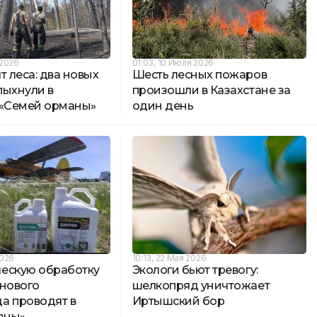
 2026
01:03, 10 Июля 2026
т леса: два новых
Шесть лесных пожаров
пыхнули в
произошли в Казахстане за
 «Семей орманы»
один день
2026
10:13, 22 Мая 2026
ескую обработку
Экологи бьют тревогу:
снового
шелкопряд уничтожает
а проводят в
Иртышский бор
аны»