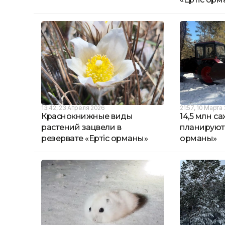
13:42, 23 Апреля 2026
21:57, 10 Марта
Краснокнижные виды
14,5 млн с
растений зацвели в
планируют 
резервате «Ертіс орманы»
орманы»