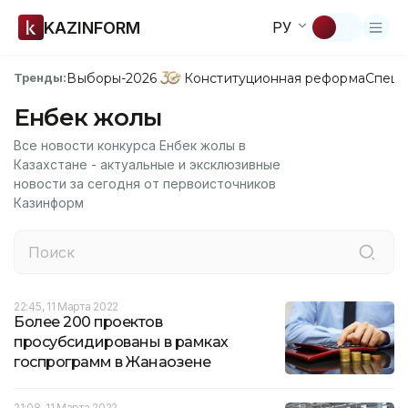
KAZINFORM
РУ
Выборы-2026
Конституционная реформа
Спецп
Тренды:
Енбек жолы
Все новости конкурса Енбек жолы в
Казахстане - актуальные и эксклюзивные
новости за сегодня от первоисточников
Казинформ
22:45, 11 Марта 2022
Более 200 проектов
просубсидированы в рамках
госпрограмм в Жанаозене
21:08, 11 Марта 2022