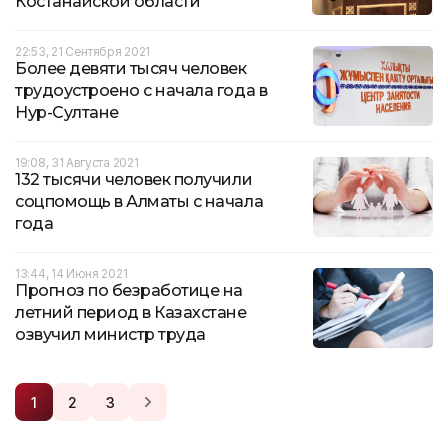
Костанайской области
22:53, 21 Сентября 2021
Более девяти тысяч человек
трудоустроено с начала года в
Нур-Султане
19:08, 31 Августа 2021
132 тысячи человек получили
соцпомощь в Алматы с начала
года
13:44, 14 Июня 2021
Прогноз по безработице на
летний период в Казахстане
озвучил министр труда
1
2
3