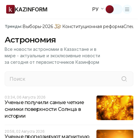
KAZINFORM
РУ
Выборы-2026
Конституционная реформа
Спецп
Тренды:
Астрономия
Все новости астрономии в Казахстане и в
мире - актуальные и эксклюзивные новости
за сегодня от первоисточников Казинформ
03:34, 06 Августа 2026
Ученые получили самые четкие
снимки поверхности Солнца в
истории
20:58, 02 Августа 2026
Ученые прогнозируют магнитную