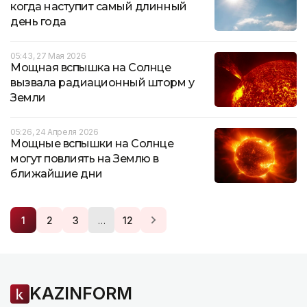
когда наступит самый длинный
день года
05:43, 27 Мая 2026
Мощная вспышка на Солнце
вызвала радиационный шторм у
Земли
05:26, 24 Апреля 2026
Мощные вспышки на Солнце
могут повлиять на Землю в
ближайшие дни
…
1
2
3
12
KAZINFORM