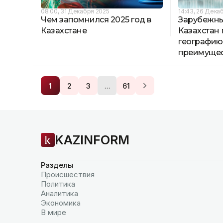
08:00, 31 Декабря 2025
14:43, 26 Дека
Чем запомнился 2025 год в
Зарубежны
Казахстане
Казахстан
географию
преимуще
…
1
2
3
61
KAZINFORM
Разделы
Происшествия
Политика
Аналитика
Экономика
В мире