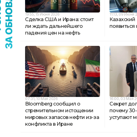
19:55, 15 Июня 2026
11:13, 09 Июня 
Сделка США и Ирана: стоит
Казахский
ли ждать дальнейшего
появиться 
падения цен на нефть
07:31, 10 Мая 2026
16:00, 03 Мая 
Bloomberg сообщил о
Секрет дол
стремительном истощении
почему 30-
мировых запасов нефти из-за
уступают 
конфликта в Иране