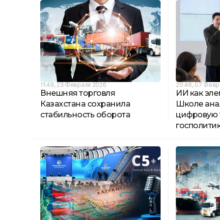
11:49, 23 Февраля 2026
20:46, 07 Февр
Внешняя торговля
ИИ как эле
Казахстана сохранила
Школе ана
стабильность оборота
цифровую
госполити