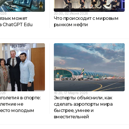
2026
20:00, 02 Июня 2026
 язык может
Что происходит с мировым
в ChatGPT Edu
рынком нефти
2026
16:20, 17 Марта 2026
голетия в спорте:
Эксперты объяснили, как
летние не
сделать аэропорты мира
место молодым
быстрее, умнее и
вместительней