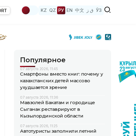
KZ
QZ
РУ
EN
中文
ق ز
ЎЗ
ORT
Популярное
07 августа 2026, 11:45
Смартфоны вместо книг: почему у
казахстанских детей массово
ухудшается зрение
07 августа 2026, 11:36
Мавзолей Бакатам и городище
Сыганак реставрируют в
Кызылординской области
07 августа 2026, 11:25
Автотуристы заполнили летний