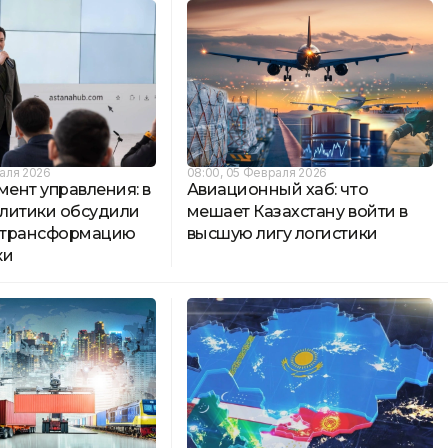
аля 2026
08:00, 05 Февраля 2026
мент управления: в
Авиационный хаб: что
литики обсудили
мешает Казахстану войти в
 трансформацию
высшую лигу логистики
ки