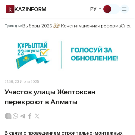
KAZINFORM
РУ
Выборы-2026
Конституционная реформа
Спецп
Тренды:
21:56, 23 Июня 2025
Участок улицы Желтоксан
перекроют в Алматы
В связи с проведением строительно-монтажных