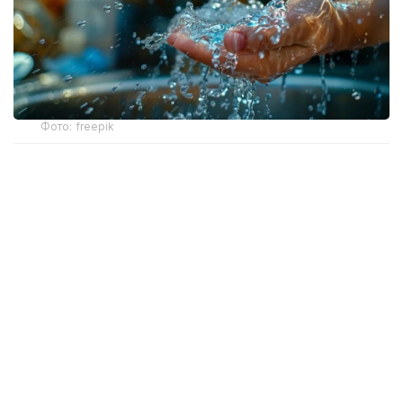
Фото: freepik
— В Ауэзовском районе города Алматы
завершена реализация проекта по
модернизации водопроводных и
канализационных сетей в квадрате улиц
Саина, Шаляпина, Яссауи и Жандосова 1-й
и 2-й очереди. Работы выполнены за счет
средств, возвращенных государству
органами прокуратуры, — сообщили в
ведомстве.
Кроме того, инженерные сети,