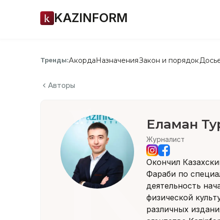
KAZINFORM
Акорда
Назначения
Закон и порядок
Дось
Тренды:
Авторы
Еламан Ту
Журналист
Окончил Казахски
Фараби по специа
деятельность нача
физической культу
различных издан