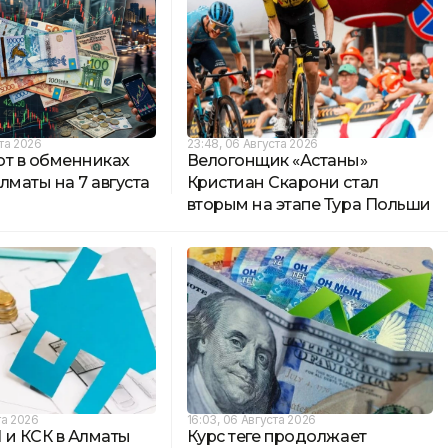
та 2026
23:48, 06 Августа 2026
ют в обменниках
Велогонщик «Астаны»
лматы на 7 августа
Кристиан Скарони стал
вторым на этапе Тура Польши
та 2026
16:03, 06 Августа 2026
 и КСК в Алматы
Курс теңге продолжает