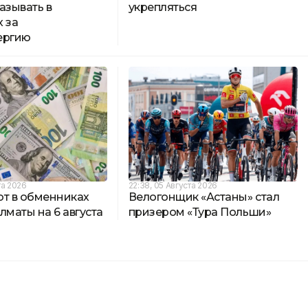
азывать в
укрепляться
 за
ергию
та 2026
22:38, 05 Августа 2026
ют в обменниках
Велогонщик «Астаны» стал
лматы на 6 августа
призером «Тура Польши»