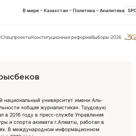
В мире
Казахстан
Политика
Аналитика
SP
е
Спецпроекты
Конституционная реформа
Выборы-2026
рысбеков
й национальный университет имени Аль-
льности «общая журналистика». Трудовую
л в 2016 году в пресс-службе Управления
ры и спорта акимата г.Алматы, работал в
иях. В международном информационном