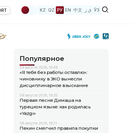
KZ
QZ
РУ
EN
中文
ق ز
ЎЗ
ORT
Популярное
08 августа 2026, 19:48
«Я тебя без работы оставлю»:
чиновнику в ЗКО вынесли
дисциплинарное взыскание
08 августа 2026, 19:35
Первая песня Димаша на
турецком языке: как родилась
«Yazgı»
08 августа 2026, 19:21
Пекин смягчил правила покупки