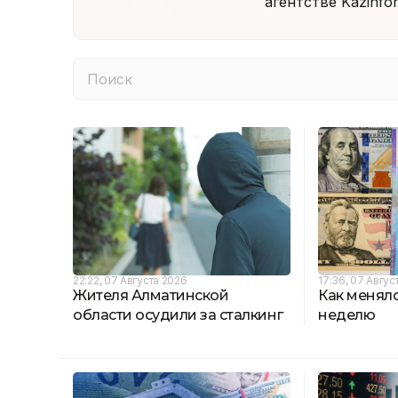
агентстве Kazinfor
22:22, 07 Августа 2026
17:36, 07 Авгус
Жителя Алматинской
Как менялс
области осудили за сталкинг
неделю