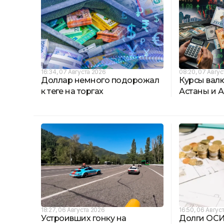
16:34, 07 Августа 2026
08:20, 07 Авгус
Доллар немного подорожал
Курсы вал
к теңге на торгах
Астаны и А
18:27, 06 Августа 2026
16:50, 06 Авгус
Устроивших гонку на
Долги ОСИ