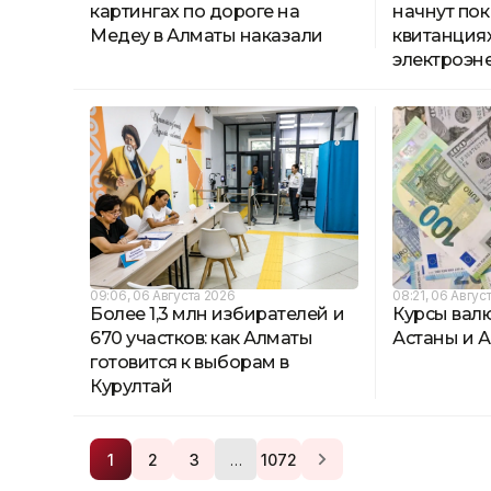
картингах по дороге на
начнут пок
Медеу в Алматы наказали
квитанциях
электроэн
09:06, 06 Августа 2026
08:21, 06 Авгус
Более 1,3 млн избирателей и
Курсы вал
670 участков: как Алматы
Астаны и А
готовится к выборам в
Курултай
…
1
2
3
1072