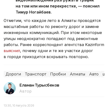
видеонаблюдения разгружать трафик
на том или ином перекрестке, — пояснил
Тимур Ногайбаев.
Отметим, что каждое лето в Алматы проводятся
масштабные работы по ремонту дорог и замене
инженерных коммуникаций. При этом некоторые
улицы неоднократно попадают под ремонтные
работы. Ранее корреспондент агентства Kazinform
выяснил
, почему одни и те же участки дорог
в городе приходится вскрывать повторно.
Дороги
Транспорт
Пробки
Алматы
Авто
шк
Еламан Турысбеков
Автор
13:30, 10 Августа 2026