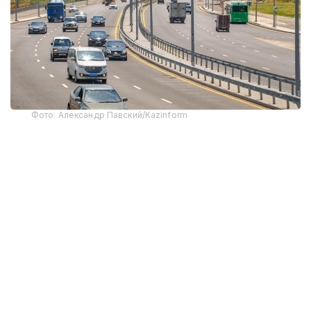
Фото: Александр Павский/Kazinform
Одновременно максимальную разрешенную
скорость здесь ограничили до 60 км/ч.
Во время брифинга региональной службы
коммуникаций журналисты поинтересовались у
официального представителя департамента
полиции Салтанат Азирбек, планируется ли
распространить эту практику на другие участки
улицы Саина, а также на проспект Аль-Фараби и
Восточную объездную автомобильную дорогу