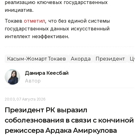
реализацию ключевых государственных
инициатив.
Токаев
отметил
, что без единой системы
государственных данных искусственный
интеллект неэффективен.
Касым-Жомарт Токаев
Акорда
Президент
ЦО
Дамира Кеңесбай
Автор
20:03, 07 Августа 2026
Президент РК выразил
соболезнования в связи с кончиной
режиссера Ардака Амиркулова