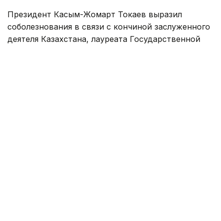
Президент Касым-Жомарт Токаев выразил
соболезнования в связи с кончиной заслуженного
деятеля Казахстана, лауреата Государственной
премии и кавалера ордена «Құрмет» Ардака
Амиркулова.
— Ардак Амиркулов, посвятивший всю
свою жизнь искусству кино, внес
значительный вклад в популяризацию
отечественной культуры.
Как профессиональный кинематографист
он экранизировал такие значимые
произведения, как «Гибель Отрара»,
«Абай», «Прощай, Гульсары!», которые
вошли в золотой фонд нашей
национальной духовности. Именитый
режиссер обогатил казахский
кинематограф, воспитав плеяду