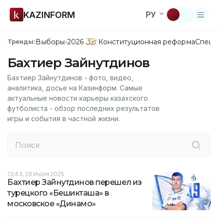
KAZINFORM
РУ
Выборы-2026
Конституционная реформа
Спецп
Тренды:
Бахтиер Зайнутдинов
Бахтиер Зайнутдинов - фото, видео,
аналитика, досье на Казинформ. Самые
актуальные новости карьеры казахского
футболиста - обзор последних результатов
игры и события в частной жизни.
13:43, 28 Июля 2025
Бахтиер Зайнутдинов перешел из
турецкого «Бешикташа» в
московское «Динамо»