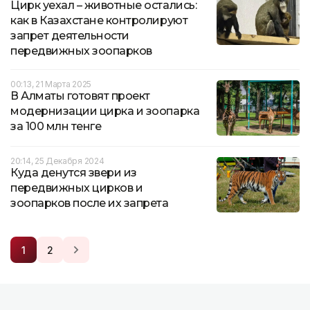
Цирк уехал – животные остались:
как в Казахстане контролируют
запрет деятельности
передвижных зоопарков
00:13, 21 Марта 2025
В Алматы готовят проект
модернизации цирка и зоопарка
за 100 млн тенге
20:14, 25 Декабря 2024
Куда денутся звери из
передвижных цирков и
зоопарков после их запрета
1
2