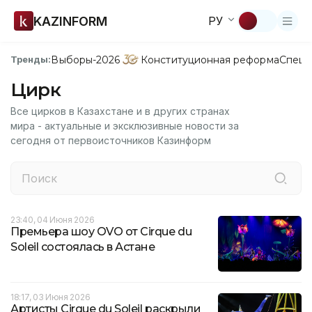
KAZINFORM
РУ
Выборы-2026
Конституционная реформа
Спецп
Тренды:
Цирк
Все цирков в Казахстане и в других странах
мира - актуальные и эксклюзивные новости за
сегодня от первоисточников Казинформ
23:40, 04 Июня 2026
Премьера шоу OVO от Cirque du
Soleil состоялась в Астане
18:17, 03 Июня 2026
Артисты Cirque du Soleil раскрыли