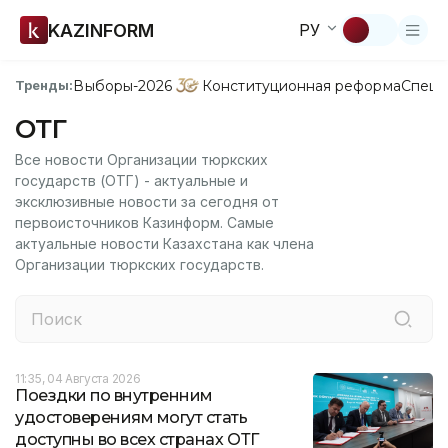
KAZINFORM
РУ
Выборы-2026
Конституционная реформа
Спецп
Тренды:
ОТГ
Все новости Организации тюркских
государств (ОТГ) - актуальные и
эксклюзивные новости за сегодня от
первоисточников Казинформ. Самые
актуальные новости Казахстана как члена
Организации тюркских государств.
11:35, 04 Августа 2026
Поездки по внутренним
удостоверениям могут стать
доступны во всех странах ОТГ