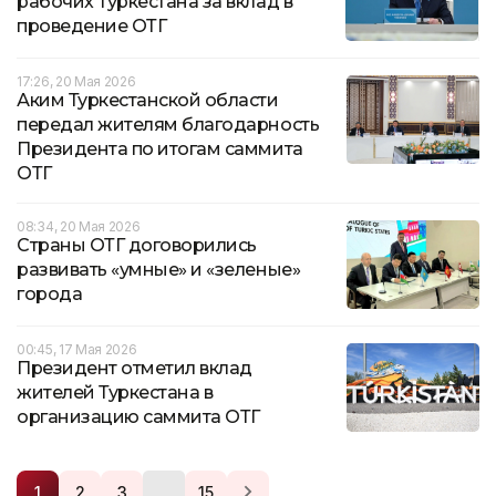
рабочих Туркестана за вклад в
проведение ОТГ
17:26, 20 Мая 2026
Аким Туркестанской области
передал жителям благодарность
Президента по итогам саммита
ОТГ
08:34, 20 Мая 2026
Страны ОТГ договорились
развивать «умные» и «зеленые»
города
00:45, 17 Мая 2026
Президент отметил вклад
жителей Туркестана в
организацию саммита ОТГ
…
1
2
3
15