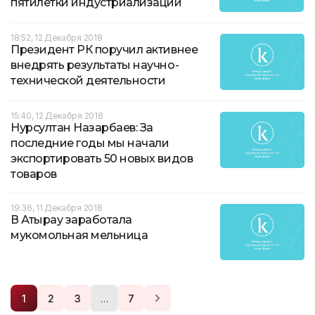
пятилетки индустриализации
18:52, 12 Декабря 2018
Президент РК поручил активнее
внедрять результаты научно-
технической деятельности
15:40, 12 Декабря 2018
Нурсултан Назарбаев: За
последние годы мы начали
экспортировать 50 новых видов
товаров
19:36, 11 Декабря 2018
В Атырау заработала
мукомольная мельница
…
1
2
3
7