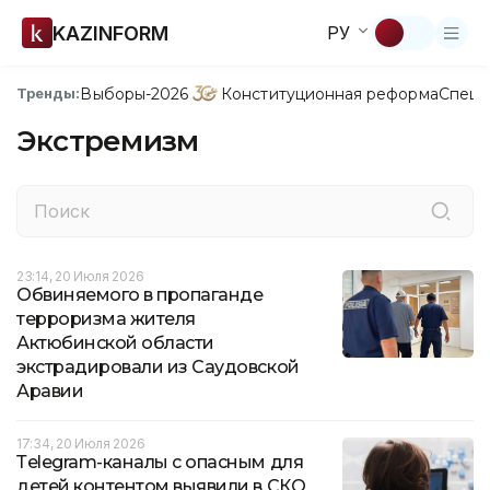
KAZINFORM
РУ
Выборы-2026
Конституционная реформа
Спецп
Тренды:
Экстремизм
23:14, 20 Июля 2026
Обвиняемого в пропаганде
терроризма жителя
Актюбинской области
экстрадировали из Саудовской
Аравии
17:34, 20 Июля 2026
Тelegram-каналы с опасным для
детей контентом выявили в СКО