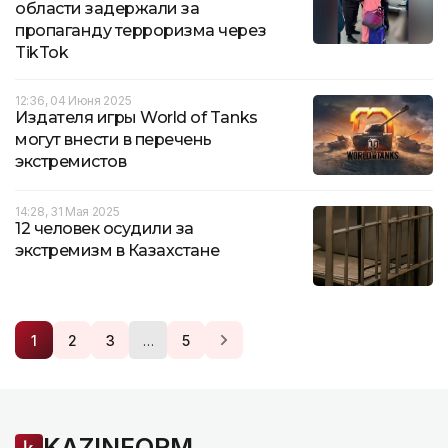
области задержали за
пропаганду терроризма через
TikTok
12:36, 04 Июня 2025
Издателя игры World of Tanks
могут внести в перечень
экстремистов
14:28, 31 Мая 2025
12 человек осудили за
экстремизм в Казахстане
…
1
2
3
5
KAZINFORM