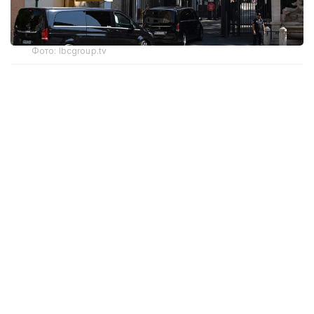
Фото: lbcgroup.tv
В четверг стороны приступили к третьему дню
переговоров, в ходе которого обсуждаются
механизмы выполнения соглашения
о прекращении огня, завершение вывода
израильских войск с территории Ливана
и дальнейшее развертывание подразделений
ливанской армии в приграничных районах.
🚨🇱🇧🇺🇸🇮🇱 After negotiations ended early
yesterday because of the escalation
in southern Lebanon, the third day of the
seventh round of Lebanon-Israel talks has
started in Rome. We’ll see what today’s talks
bring.
pic.twitter.com/xRDRXlfbzU