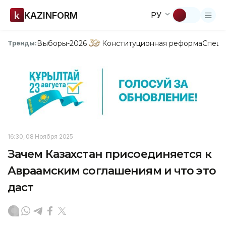
KAZINFORM
РУ
Выборы-2026
Конституционная реформа
Спецп
Тренды:
16:30, 08 Ноября 2025
Зачем Казахстан присоединяется к
Авраамским соглашениям и что это
даст