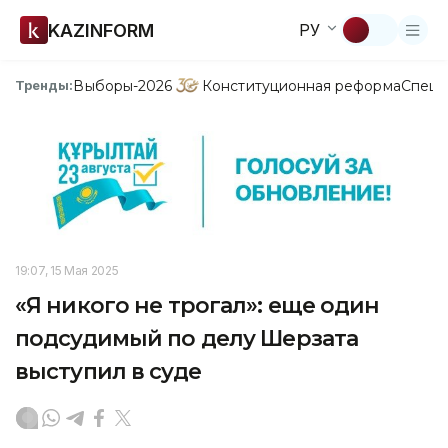
KAZINFORM
РУ
Выборы-2026
Конституционная реформа
Спецп
Тренды:
19:07, 15 Мая 2025
«Я никого не трогал»: еще один
подсудимый по делу Шерзата
выступил в суде