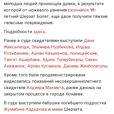
молодых людей произошла драка, в результате
которой от ножевого ранения
скончался
16-
летний Шерзат Болат, еще двое получили тяжкие
телесные повреждения.
Подробности
здесь
.
Ранее в суде свидетелями выступили
Дана
Жаксыгелди
,
Эльмира Нурбекова
,
Илдаш
Розыбакиев, Арлан Казыкенов
,
полицейские
,
Талгат Аширбаев, Адиль Тилеубекулы
,
Сакен
Акежанов, Арлан Кусаинов, Данияр Жанболатулы
.
Кроме того была продемонстрирована
видеозапись показаний несовершеннолетнего
свидетеля
Алдияра Махмета
, ранее данных на
закрытом процессе в городе Конаеве.
В суде выступили бабушка погибшего подростка
Жумабике Кадырова
и
мама
Шерзата.