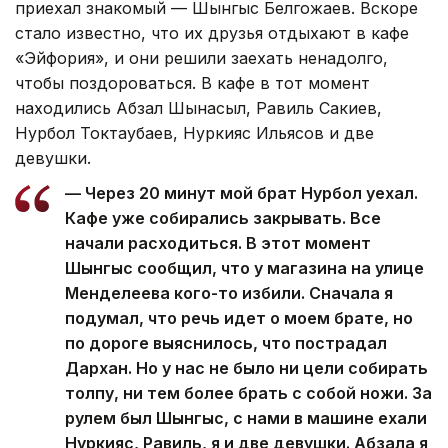
приехал знакомый — Шынгыс Белгожаев. Вскоре
стало известно, что их друзья отдыхают в кафе
«Эйфория», и они решили заехать ненадолго,
чтобы поздороваться. В кафе в тот момент
находились Абзал Шынасыл, Равиль Сакиев,
Нурбол Токтаубаев, Нуркияс Ильясов и две
девушки.
— Через 20 минут мой брат Нурбол уехал.
Кафе уже собирались закрывать. Все
начали расходиться. В этот момент
Шынгыс сообщил, что у магазина на улице
Менделеева кого-то избили. Сначала я
подумал, что речь идет о моем брате, но
по дороге выяснилось, что пострадал
Дархан. Но у нас не было ни цели собирать
толпу, ни тем более брать с собой ножи. За
рулем был Шынгыс, с нами в машине ехали
Нуркияс, Равиль, я и две девушки. Абзала я