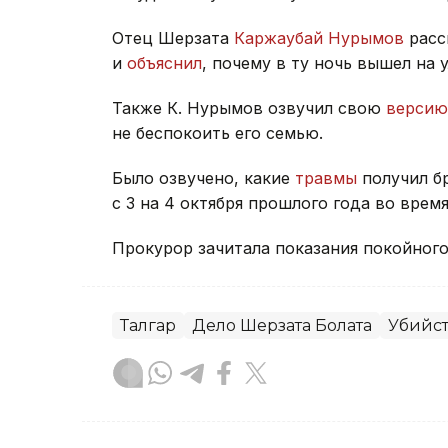
Отец Шерзата
Каржаубай Нурымов
расс
и
объяснил
, почему в ту ночь вышел на 
Также К. Нурымов озвучил свою
версию
не беспокоить его семью.
Было озвучено, какие
травмы
получил б
с 3 на 4 октября прошлого года во время
Прокурор зачитала показания покойног
Талгар
Дело Шерзата Болата
Убийс