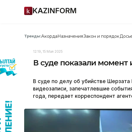
KAZINFORM
Акорда
Назначения
Закон и порядок
Дось
Тренды:
12:19, 15 Мая 2025
В суде показали момент 
В суде по делу об убийстве Шерзат
видеозаписи, запечатлевшие события 
года, передает корреспондент агентс