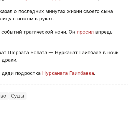
казал о последних минутах жизни своего сына
улицу с ножом в руках.
событий трагической ночи. Он
просил
впредь
рат Шерзата Болата — Нурканат Гаипбаев в ночь
 драки.
о дяди подростка
Нурканата Гаипбаева
.
тво
Суды