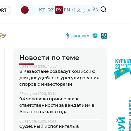
KZ
QZ
РУ
EN
中文
ق ز
ЎЗ
ORT
Новости по теме
06 августа 2026, 16:07
В Казахстане создадут комиссию
для досудебного урегулирования
споров с инвесторами
05 августа 2026, 19:44
94 человека привлекли к
ответственности за вандализм в
Астане с начала года
05 августа 2026, 14:41
Судебный исполнитель в