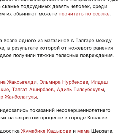
 скамье подсудимых девять человек, среди
чем их обвиняют можете
прочитать по ссылке
.
а возле одного из магазинов в Талгаре между
, в результате которой от ножевого ранения
 двое получили тяжкие телесные повреждения.
на Жаксыгелди
,
Эльмира Нурбекова
,
Илдаш
ские
,
Талгат Аширбаев, Адиль Тилеубекулы
,
яр Жанболатулы
.
идеозапись показаний несовершеннолетнего
ных на закрытом процессе в городе Конаеве.
одростка
Жумабике Кадырова
и
мама
Шерзата.