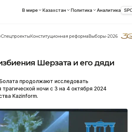
В мире
Казахстан
Политика
Аналитика
SP
е
Спецпроекты
Конституционная реформа
Выборы-2026
избиения Шерзата и его дяди
а Болата продолжают исследовать
трагической ночи с 3 на 4 октября 2024
тва Kazinform.