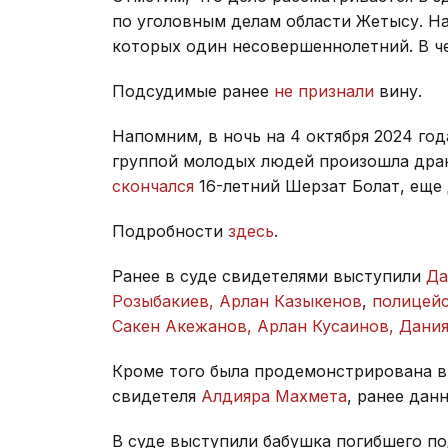
по уголовным делам области Жетысу. На
которых один несовершеннолетний. В 
Подсудимые ранее
не признали
вину.
Напомним, в ночь на 4 октября 2024 год
группой молодых людей произошла драка
скончался
16-летний Шерзат Болат, еще
Подробности
здесь
.
Ранее в суде свидетелями выступили
Да
Розыбакиев, Арлан Казыкенов
,
полицей
Сакен Акежанов, Арлан Кусаинов, Дани
Кроме того была продемонстрирована в
свидетеля
Алдияра Махмета
, ранее дан
В суде выступили бабушка погибшего п