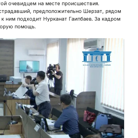
той очевидцем на месте происшествия.
пострадавший, предположительно Шерзат, рядом
 к ним подходит Нурканат Гаипбаев. За кадром
корую помощь.