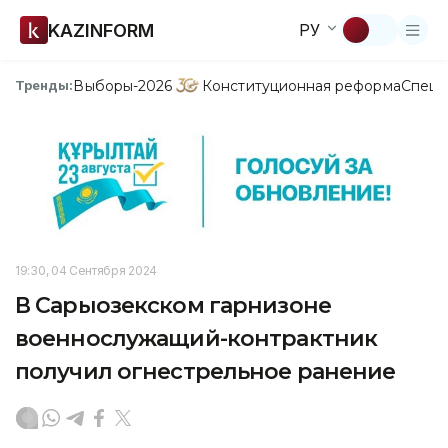
KAZINFORM
РУ
Выборы-2026
Конституционная реформа
Спецп
Тренды:
19:30, 04 Сентября 2024
В Сарыозекском гарнизоне
военнослужащий-контрактник
получил огнестрельное ранение