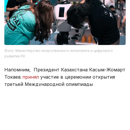
Фото: Министерство искусственного интеллекта и цифрового
развития РК
Напомним, Президент Казахстана Касым-Жомарт
Токаев
принял
участие в церемонии открытия
третьей Международной олимпиады
по искусственному интеллекту (IOAI-2026)
в Астане и дал официальный старт
соревнованиям.
Олимпиада
Жаслан Мадиев
Искусственный и