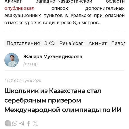
Акимат Западно-Казахстанской области
опубликовал
список дополнительных
эвакуационных пунктов в Уральске при опасной
отметке уровня воды в реке 8,5 метров.
Подтопления
ЗКО
Река Урал
Акимат
Паводк
Жанара Мухамедиярова
Автор
21:47, 07 Августа 2026
Школьник из Казахстана стал
серебряным призером
Международной олимпиады по ИИ