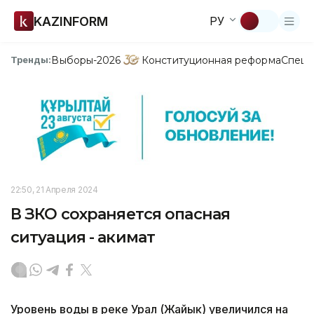
KAZINFORM
РУ
Выборы-2026
Конституционная реформа
Спецп
Тренды:
22:50, 21 Апреля 2024
В ЗКО сохраняется опасная
ситуация - акимат
Уровень воды в реке Урал (Жайык) увеличился на