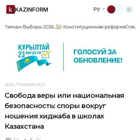
KAZINFORM
РУ
Выборы-2026
Конституционная реформа
Спецп
Тренды:
19:30, 11 Октября 2023
Свобода веры или национальная
безопасность: споры вокруг
ношения хиджаба в школах
Казахстана