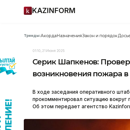
KAZINFORM
Акорда
Назначения
Закон и порядок
Дось
Тренды:
01:10, 21 Июня 2025
Серик Шапкенов: Провер
возникновения пожара в
В ходе заседания оперативного шта
прокомментировал ситуацию вокруг п
Об этом передает агентство Kazinfor