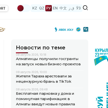
KZ
QZ
РУ
EN
中文
ق ز
ЎЗ
ORT
Новости по теме
08 августа 2026, 10:18
Алматинцы получили госгранты
на запуск новых бизнес-проектов
08 августа 2026, 10:00
Жителя Тараза арестовали за
нецензурную брань в TikTok
08 августа 2026, 09:48
Бесплатная парковка у дома и
поминутная тарификация: в
Алматы введут новые правила