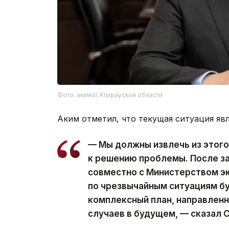
Фото: акимат Атырауской области
Аким отметил, что текущая ситуация яв
— Мы должны извлечь из этого
к решению проблемы. После з
совместно с Министерством э
по чрезвычайным ситуациям бу
комплексный план, направлен
случаев в будущем, — сказал 