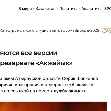
В мире
Казахстан
Политика
Аналитика
SP
е
Спецпроекты
Конституционная реформа
Выборы-2026
яются все версии
 резервате «Акжайык»
ба аким Атырауской области Серик Шапкенов
ричин возгорания в резервате «Акжайык».
m со ссылкой на пресс-службу акимата.