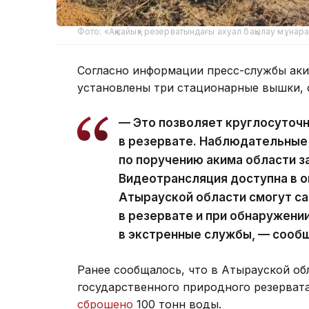
Фото: «Ақжайық» резерватындағы ахуал бақылау мұнара
Согласно информации пресс-службы аки
установлены три стационарные вышки, 
— Это позволяет круглосуточ
в резервате. Наблюдательные 
по поручению акима области з
Видеотрансляция доступна в 
Атырауской области смогут са
в резервате и при обнаружени
в экстренные службы, — сообщ
Ранее сообщалось, что в Атырауской об
государственного природного резервата
сброшено
100 тонн воды.