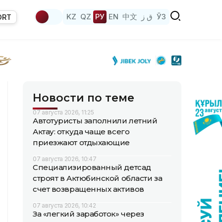
KZ
QZ
РУ
EN
中文
ق ز
ЎЗ
ORT
Новости по теме
07 августа 2026, 11:25
Автотуристы заполнили летний
Актау: откуда чаще всего
приезжают отдыхающие
07 августа 2026, 10:47
Специализированный детсад
строят в Актюбинской области за
счет возвращенных активов
07 августа 2026, 10:42
За «легкий заработок» через