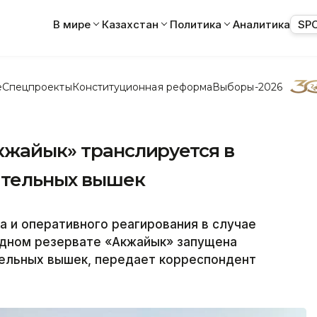
В мире
Казахстан
Политика
Аналитика
SP
е
Спецпроекты
Конституционная реформа
Выборы-2026
кжайык» транслируется в
ательных вышек
а и оперативного реагирования в случае
одном резервате «Акжайык» запущена
ельных вышек, передает корреспондент