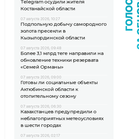
Telegram осудили жителя
Костанайской области
07 августа 2026, 10:27
Подпольную добычу самородного
золота пресекли в
Кызылординской области
07 августа 2026, 09:48
Более 3,1 млрд теңге направили на
обновление техники резервата
«Семей Орманы»
07 августа 2026, 09:00
Готовы ли социальные объекты
Актюбинской области к
отопительному сезону
07 августа 2026, 06:30
Казахстанцев предупредили о
неблагоприятных метеоусловиях
в шести городах
07 августа 2026, 02:17