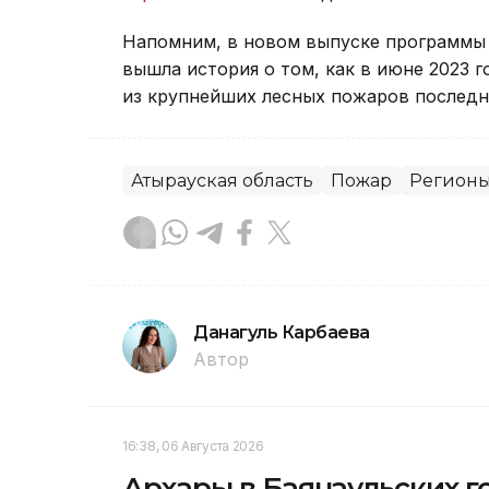
Напомним, в новом выпуске программы «
вышла история о том, как в июне 2023 
из крупнейших лесных пожаров последн
Атырауская область
Пожар
Регион
Данагуль Карбаева
Автор
16:38, 06 Августа 2026
Архары в Баянаульских г