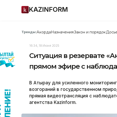
KAZINFORM
Акорда
Назначения
Закон и порядок
Дось
Тренды:
16:34, 18 Июня 2025
Ситуация в резервате «А
прямом эфире с наблюд
В Атырау для усиленного мониторинг
возгораний в государственном прир
прямая видеотрансляция с наблюдат
агентства Kazinform.