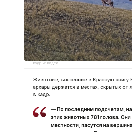
кадр из видео
Животные, внесенные в Красную книгу К
архары держатся в местах, скрытых от 
в кадр.
— По последним подсчетам, на
этих животных 781 голова. Они
местности, пасутся на вершина