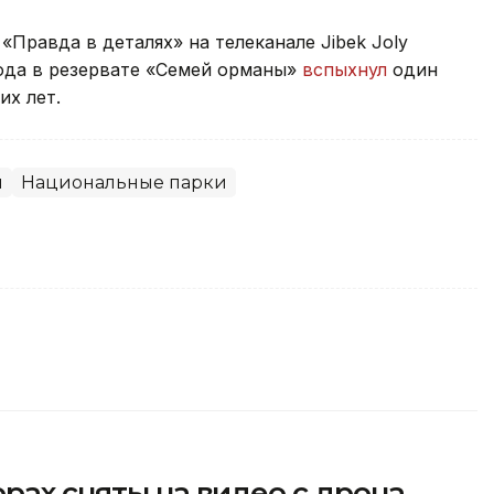
Правда в деталях» на телеканале Jibek Joly
года в резервате «Семей орманы»
вспыхнул
один
их лет.
ы
Национальные парки
орах сняты на видео с дрона