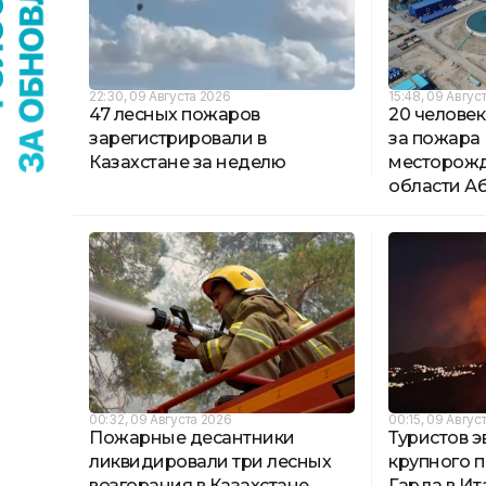
22:30, 09 Августа 2026
15:48, 09 Авгус
47 лесных пожаров
20 человек
зарегистрировали в
за пожара
Казахстане за неделю
месторожд
области А
00:32, 09 Августа 2026
00:15, 09 Авгус
Пожарные десантники
Туристов э
ликвидировали три лесных
крупного п
возгорания в Казахстане
Гарда в Ит