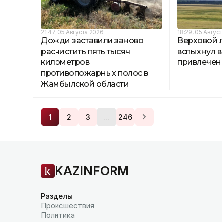
21:47, 05 Августа 2026
18:29, 05 Авгус
Дожди заставили заново
Верховой 
расчистить пять тысяч
вспыхнул в
километров
привлечен
противопожарных полос в
Жамбылской области
…
1
2
3
246
KAZINFORM
Разделы
Происшествия
Политика