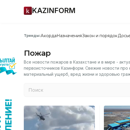
KAZINFORM
Акорда
Назначения
Закон и порядок
Дось
Тренды:
Пожар
Все новости пожаров в Казахстане и в мире - акту
первоисточников Казинформ. Свежие новости про
материальный ущерб, вред жизни и здоровью граж