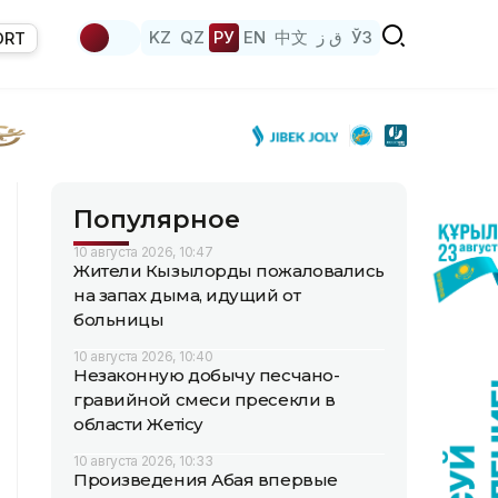
KZ
QZ
РУ
EN
中文
ق ز
ЎЗ
ORT
Популярное
10 августа 2026, 10:47
Жители Кызылорды пожаловались
на запах дыма, идущий от
больницы
10 августа 2026, 10:40
Незаконную добычу песчано-
гравийной смеси пресекли в
области Жетісу
10 августа 2026, 10:33
Произведения Абая впервые