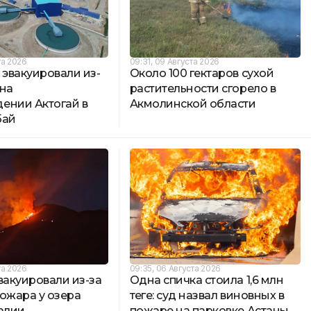
та 2026
09:31, 09 Августа 2026
 эвакуировали из-
Около 100 гектаров сухой
 на
растительности сгорело в
ении Актогай в
Акмолинской области
бай
та 2026
09:35, 06 Августа 2026
вакуировали из-за
Одна спичка стоила 1,6 млн
ожара у озера
теңге: суд назвал виновных в
алии
пожаре на парковке Астаны