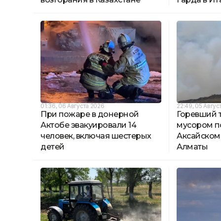
01:36, 06 Августа 2026
22:49, 05 Авгус
При пожаре в донерной
Горевший т
Актобе эвакуировали 14
мусором п
человек, включая шестерых
Аксайском
детей
Алматы