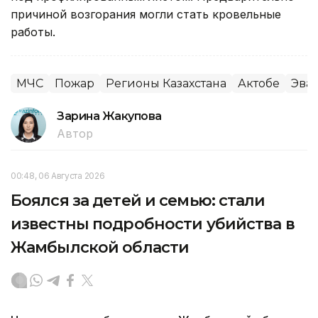
причиной возгорания могли стать кровельные
работы.
МЧС
Пожар
Регионы Казахстана
Актобе
Эва
Зарина Жакупова
Автор
00:48, 06 Августа 2026
Боялся за детей и семью: стали
известны подробности убийства в
Жамбылской области