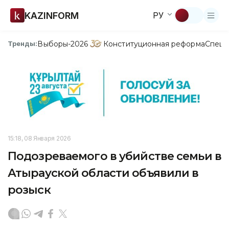
KAZINFORM
РУ
Выборы-2026
Конституционная реформа
Спецп
Тренды:
15:18, 08 Января 2026
Подозреваемого в убийстве семьи в
Атырауской области объявили в
розыск