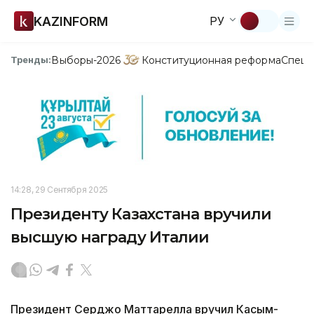
KAZINFORM
РУ
Выборы-2026
Конституционная реформа
Спецп
Тренды:
14:28, 29 Сентября 2025
Президенту Казахстана вручили
высшую награду Италии
Президент Серджо Маттарелла вручил Касым-