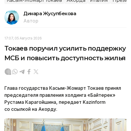
Касым-Жомарт Токаев
Акорда
Италия
Презид
Динара Жусупбекова
Автор
17:07, 05 Августа 2026
Токаев поручил усилить поддержку
МСБ и повысить доступность жилья
Глава государства Касым-Жомарт Токаев принял
председателя правления холдинга «Байтерек»
Рустама Карагойшина, передает Kazinform
со ссылкой на Акорду.