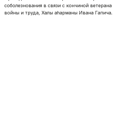
соболезнования в связи с кончиной ветерана
войны и труда, Халық қаһарманы Ивана Гапича.
— Иван Степанович добровольцем пошел
на фронт и прошел всю войну в качестве
связиста. Вернувшись на Родину, многие
годы посвятил честной и добросовестной
службе в органах прокуратуры. Человек
высоких моральных принципов,
профессионал своего дела,
он пользовался заслуженным авторитетом
и уважением среди коллег и в обществе.
Жизненный путь Ивана Степановича стал
достойным примером созидательного
патриотизма, верности долгу и присяге,
твердой приверженности идеалам
справедливости. Светлая память об Иване
Степановиче навсегда сохранится в наших