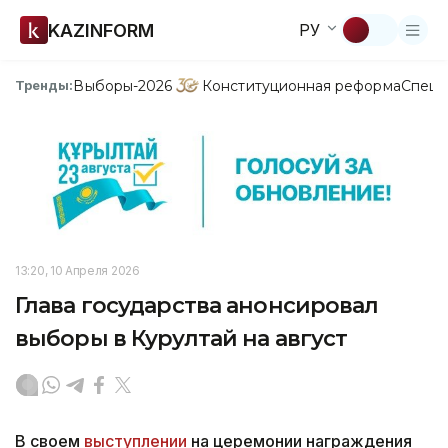
KAZINFORM
РУ
Выборы-2026
Конституционная реформа
Спецп
Тренды:
13:20, 10 Апреля 2026
Глава государства анонсировал
выборы в Курултай на август
️В своем
выступлении
на церемонии награждения