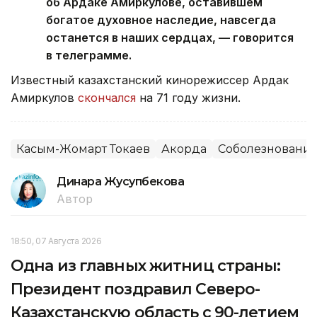
об Ардаке Амиркулове, оставившем
богатое духовное наследие, навсегда
останется в наших сердцах, — говорится
в телеграмме.
Известный казахстанский кинорежиссер Ардак
Амиркулов
скончался
на 71 году жизни.
Касым-Жомарт Токаев
Акорда
Соболезновани
Динара Жусупбекова
Автор
18:50, 07 Августа 2026
Одна из главных житниц страны:
Президент поздравил Северо-
Казахстанскую область с 90-летием