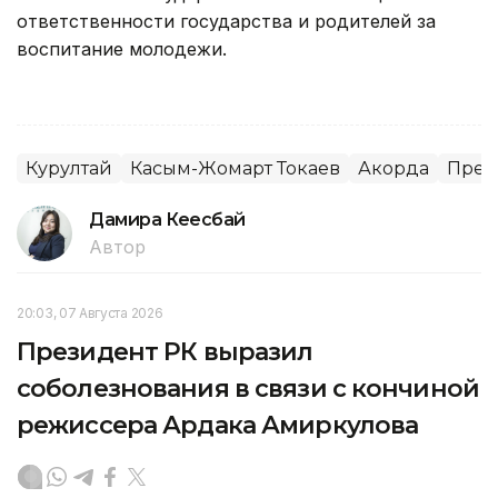
ответственности государства и родителей за
воспитание молодежи.
Курултай
Касым-Жомарт Токаев
Акорда
През
Дамира Кеңесбай
Автор
20:03, 07 Августа 2026
Президент РК выразил
соболезнования в связи с кончиной
режиссера Ардака Амиркулова