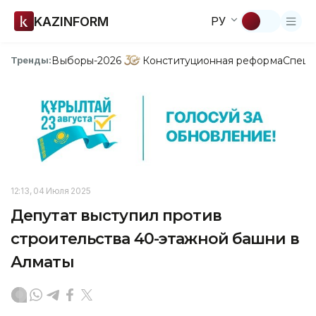
KAZINFORM
РУ
Выборы-2026
Конституционная реформа
Спецп
Тренды:
12:13, 04 Июля 2025
Депутат выступил против
строительства 40-этажной башни в
Алматы