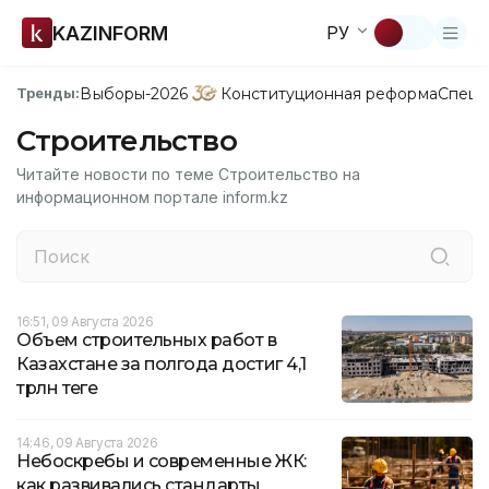
KAZINFORM
РУ
Выборы-2026
Конституционная реформа
Спецп
Тренды:
Строительство
Читайте новости по теме Строительство на
информационном портале inform.kz
16:51, 09 Августа 2026
Объем строительных работ в
Казахстане за полгода достиг 4,1
трлн теңге
14:46, 09 Августа 2026
Небоскребы и современные ЖК:
как развивались стандарты