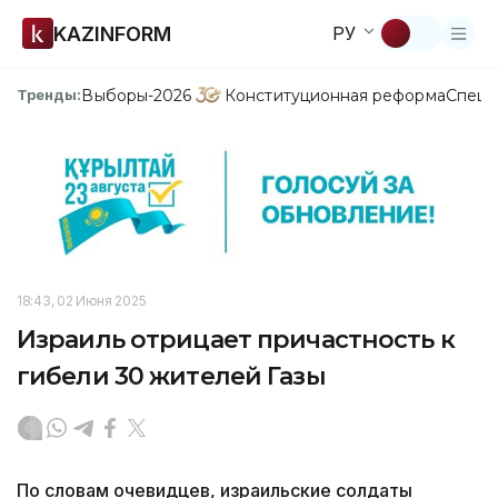
KAZINFORM
РУ
Выборы-2026
Конституционная реформа
Спецп
Тренды:
18:43, 02 Июня 2025
Израиль отрицает причастность к
гибели 30 жителей Газы
По словам очевидцев, израильские солдаты