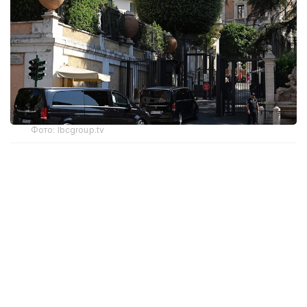
Фото: lbcgroup.tv
В четверг стороны приступили к третьему дню
переговоров, в ходе которого обсуждаются
механизмы выполнения соглашения
о прекращении огня, завершение вывода
израильских войск с территории Ливана
и дальнейшее развертывание подразделений
ливанской армии в приграничных районах.
🚨🇱🇧🇺🇸🇮🇱 After negotiations ended early