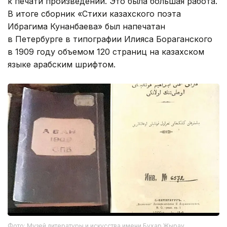
к печати произведений. Это была большая работа.
В итоге сборник «Стихи казахского поэта
Ибрагима Кунанбаева» был напечатан
в Петербурге в типографии Илияса Бораганского
в 1909 году объемом 120 страниц на казахском
языке арабским шрифтом.
Фото: Музей литературы и искусства имени Бухар Жырау