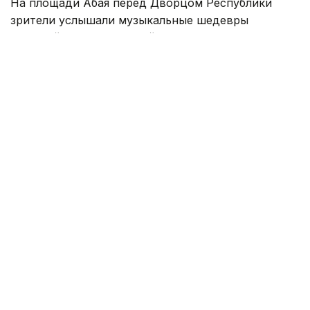
На площади Абая перед Дворцом Республики
зрители услышали музыкальные шедевры
мировой и национальной классики, а также
популярные номера из знаменитых мюзиклов и
фильмов. Симфонический оркестр, хор, балет и
ведущие солисты театра представили программу
в сопровождении современной сценографии,
инновационных световых решений и
эксклюзивных костюмов с футуристическими
элементами.