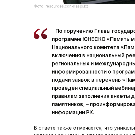
Фото: resources.cdn-kaspi.kz
- По поручению Главы государ
программе ЮНЕСКО «Память ми
Национального комитета «Памя
включения в национальный рее
региональных и международны
информированности о програм
подачи заявок в перечень «Пам
проведен специальный вебина
правилам заполнения анкеты д
памятников, – проинформирова
информации РК.
В ответе также отмечается, что уникальн