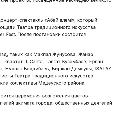
ские проекты, посвященные наследию великого
онцерт-спектакль «Абай әлемі», который
площади Театра традиционного искусства
r Fest. После постановки состоится
зд, таких как Макпал Жунусова, Жанар
н, квартет IL Canto, Талгат Кузембаев, Ерлан
н, Нурлан Бердибаев, Биржан Демеулы, ISATAY.
тисты Театра традиционного искусства
кие коллективы Медеуского района.
тоится церемония возложения цветов
ителей акимата города, общественных деятелей