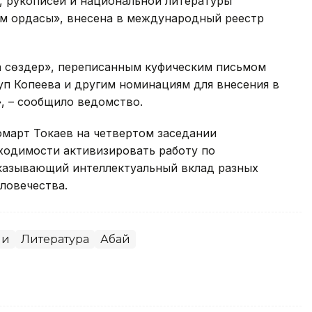
г, рукописей и национальной литературы
м ордасы», внесена в международный реестр
ра сөздер», переписанным куфическим письмом
уп Копеева и другим номинациям для внесения в
 – сообщило ведомство.
март Токаев на четвертом заседании
ходимости активизировать работу по
казывающий интеллектуальный вклад разных
ловечества.
ии
Литература
Абай