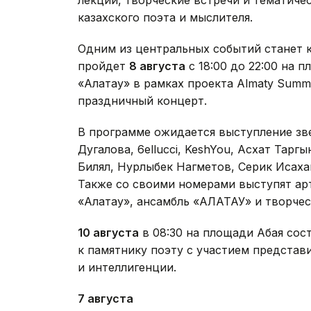
лекции, творческие встречи и тематиче
казахского поэта и мыслителя.
Одним из центральных событий станет к
пройдет
8 августа
с 18:00 до 22:00 на 
«Алатау» в рамках проекта Almaty Summe
праздничный концерт.
В программе ожидается выступление зве
Дугалова, 6ellucci, KeshYou, Асхат Таргы
Билял, Нурлыбек Нагметов, Серик Исаха
Также со своими номерами выступят ар
«Алатау», ансамбль «АЛАТАУ» и творчес
10 августа
в 08:30 на площади Абая сос
к памятнику поэту с участием представ
и интеллигенции.
7 августа