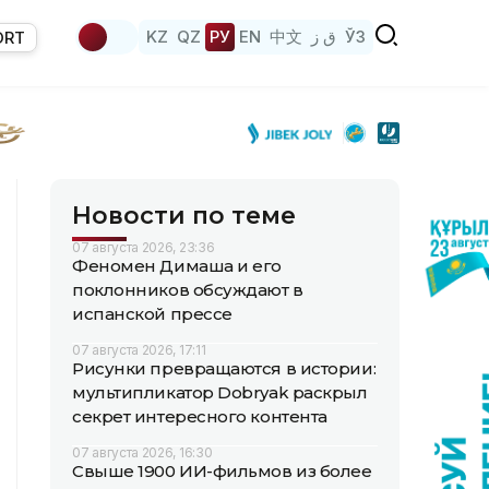
KZ
QZ
РУ
EN
中文
ق ز
ЎЗ
ORT
Новости по теме
07 августа 2026, 23:36
Феномен Димаша и его
поклонников обсуждают в
испанской прессе
07 августа 2026, 17:11
Рисунки превращаются в истории:
мультипликатор Dobryak раскрыл
секрет интересного контента
07 августа 2026, 16:30
Свыше 1900 ИИ-фильмов из более