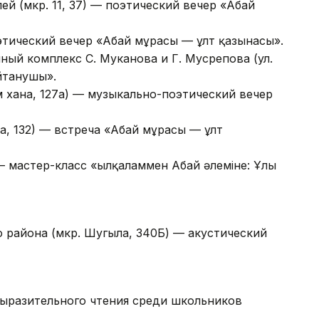
ей (мкр. 11, 37) — поэтический вечер «Абай
оэтический вечер «Абай мұрасы — ұлт қазынасы».
ный комплекс С. Муканова и Г. Мусрепова (ул.
айтанушы».
им хана, 127а) — музыкально-поэтический вечер
ра, 132) — встреча «Абай мұрасы — ұлт
 — мастер-класс «Қылқаламмен Абай әлеміне: Ұлы
 района (мкр. Шугыла, 340Б) — акустический
выразительного чтения среди школьников