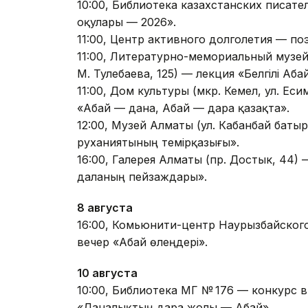
10:00, Библиотека казахстанских писател
оқулары — 2026».
11:00, Центр активного долголетия — п
11:00, Литературно-мемориальный музей
М. Тулебаева, 125) — лекция «Белгілі Аб
11:00, Дом культуры (мкр. Кемел, ул. Ес
«Абай — дана, Абай — дара қазақта».
12:00, Музей Алматы (ул. Кабанбай баты
руханиятының темірқазығы».
16:00, Галерея Алматы (пр. Достык, 44)
даланың пейзаждары».
8 августа
16:00, Комьюнити-центр Наурызбайского
вечер «Абай өлеңдері».
10 августа
10:00, Библиотека МГ № 176 — конкурс 
«Даналықтың дара жолы — Абай».