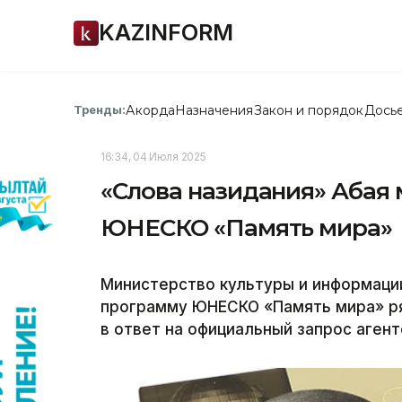
KAZINFORM
Акорда
Назначения
Закон и порядок
Дось
Тренды:
16:34, 04 Июля 2025
«Слова назидания» Абая 
ЮНЕСКО «Память мира»
Министерство культуры и информации
программу ЮНЕСКО «Память мира» ря
в ответ на официальный запрос агентс