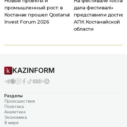
Новые проекты и
На фестивале «Қостан
промышленный рост: в
дала фестивалі»
Костанае прошел Qostanai
представили достиж
Invest Forum 2026
АПК Костанайской
области
KAZINFORM
Разделы
Происшествия
Политика
Аналитика
Экономика
В мире