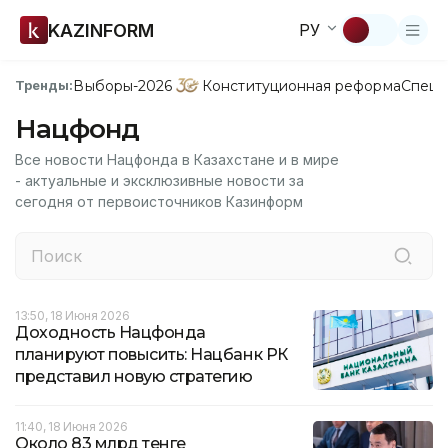
KAZINFORM
РУ
Выборы-2026
Конституционная реформа
Спецп
Тренды:
Нацфонд
Все новости Нацфонда в Казахстане и в мире
- актуальные и эксклюзивные новости за
сегодня от первоисточников Казинформ
13:50, 18 Июня 2026
Доходность Нацфонда
планируют повысить: Нацбанк РК
представил новую стратегию
11:40, 18 Июня 2026
Около 83 млрд тенге