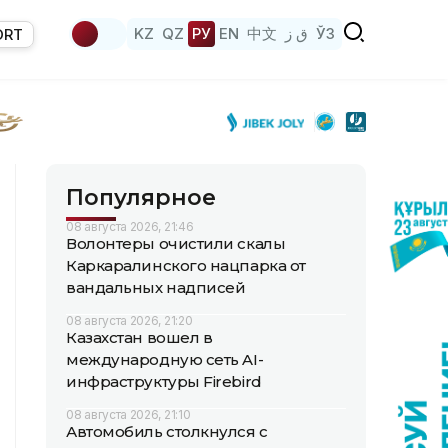
KZ
QZ
РУ
EN
中文
ق ز
ЎЗ
ORT
Популярное
08 августа 2026, 21:46
Волонтеры очистили скалы
Каркаралинского нацпарка от
вандальных надписей
08 августа 2026, 21:20
Казахстан вошел в
международную сеть AI-
инфраструктуры Firebird
08 августа 2026, 21:10
Автомобиль столкнулся с