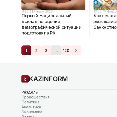
11:26, 21 Января 2026
13:00, 15 Нояб
Первый Национальный
Как печата
доклад по оценке
эксклюзив
демографической ситуации
банкнотно
подготовят в РК
…
1
2
3
120
KAZINFORM
Разделы
Происшествия
Политика
Аналитика
Экономика
В мире