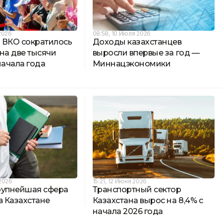
2026
08:58, 10 Июля 2026
 ВКО сократилось
Доходы казахстанцев
на две тысячи
выросли впервые за год —
начала года
Миннацэкономики
 2026
15:21, 12 Июня 2026
рупнейшая сфера
Транспортный сектор
в Казахстане
Казахстана вырос на 8,4% с
начала 2026 года