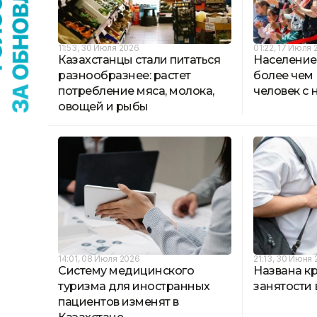
11:53, 30 Июля 2026
01:22, 17 Июля 
Казахстанцы стали питаться
Население
разнообразнее: растет
более чем 
потребление мяса, молока,
человек с 
овощей и рыбы
14:01, 08 Июля 2026
21:13, 30 Июня
Систему медицинского
Названа к
туризма для иностранных
занятости 
пациентов изменят в