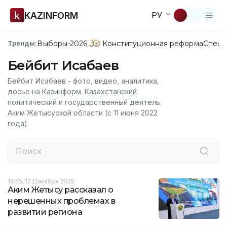
KAZINFORM
РУ
Выборы-2026
Конституционная реформа
Спецп
Тренды:
Бейбит Исабаев
Бейбит Исабаев - фото, видео, аналитика,
досье на Казинформ. Казахстанский
политический и государственный деятель.
Аким Жетысуской области (с 11 июня 2022
года).
16:55, 12 Декабря 2025
Аким Жетысу рассказал о
нерешенных проблемах в
развитии региона