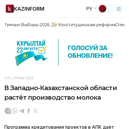
KAZINFORM
РУ
Выборы-2026
Конституционная реформа
Спецп
Тренды:
11:12, 08 Мая 2025
В Западно-Казахстанской области
растёт производство молока
Программа кредитования проектов в АПК даёт