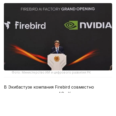
Фото: Министерство ИИ и цифрового развития РК
В Экибастузе компания Firebird совместно
с оператором проекта — АО «Казахтелеком» —
развивает Data Center Valley мощностью 125 МВт.