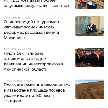
АПК должна давать более
ощутимые результаты — сенатор
21:45, 15 Июня 2026
От инвестиций до туризма: о
ключевых экономических
реформах рассказал депутат
Мажилиса
16:25, 12 Июня 2026
Нурлыбек Налибаев
ознакомился с ходом
реализации инвестпроектов в
Акмолинской области
08:42, 08 Июня 2026
Посевная кампания завершилась
в Казахстане: площадь посевов
увеличилась на 180 тысяч
гектаров